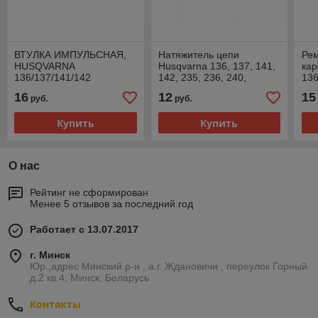
ВТУЛКА ИМПУЛЬСНАЯ,
Натяжитель цепи
Ре
HUSQVARNA
Husqvarna 136, 137, 141,
ка
136/137/141/142
142, 235, 236, 240,
136
Partner, Jonsered,
Mac
16
12
15
руб.
руб.
McCulloch
M4
ZA
Купить
Купить
О нас
Рейтинг не сформирован
Менее 5 отзывов за последний год
Работает с 13.07.2017
г. Минск
Юр.,адрес Минский р-н , а.г. Ждановичи , переулок Горный
д.2 кв.4, Минск, Беларусь
Контакты