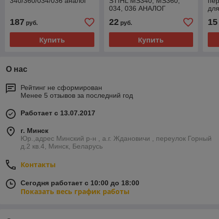
340/360/034/036 аналог
STIHL MS340, MS360,
пе
034, 036 АНАЛОГ
для
MS3
187
22
15
руб.
руб.
Купить
Купить
О нас
Рейтинг не сформирован
Менее 5 отзывов за последний год
Работает с 13.07.2017
г. Минск
Юр.,адрес Минский р-н , а.г. Ждановичи , переулок Горный
д.2 кв.4, Минск, Беларусь
Контакты
Сегодня работает с 10:00 до 18:00
Показать весь график работы