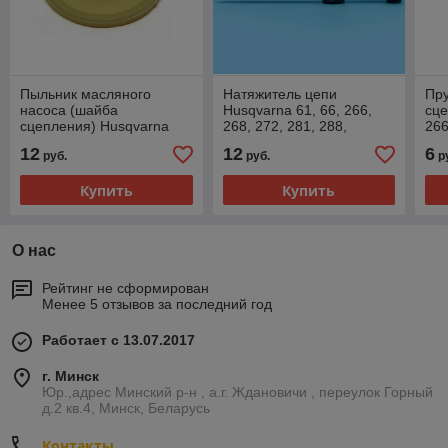
Пыльник масляного
Натяжитель цепи
Пру
насоса (шайба
Husqvarna 61, 66, 266,
сце
сцепления) Husqvarna
268, 272, 281, 288,
266
266, 268, 272 Jonsered
Jonsered 2077, 2083
12
12
6
руб.
руб.
р
625, 630, 670
Купить
Купить
О нас
Рейтинг не сформирован
Менее 5 отзывов за последний год
Работает с 13.07.2017
г. Минск
Юр.,адрес Минский р-н , а.г. Ждановичи , переулок Горный
д.2 кв.4, Минск, Беларусь
Контакты