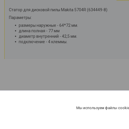
Статор для дисковой пилы Makita 5704R (634449-8)
Параметры:
размеры наружные - 64*72 мм.
длина полная - 77 мм
диаметр внутренний - 42,5 мм.
подключение - 4 клеммы.
Мы используем файлы cookie