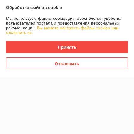
О нас
Обработка файлов cookie
Контакты
Мы используем файлы cookies для обеспечения удобства
пользователей портала и предоставления персональных
рекомендаций.
Вы можете настроить файлы cookies или
Доставка и оплата
отключить их.
График работы
Принять
Полная версия сайта
Отклонить
Политика обработки cookies
Сайт создан на платформе Deal.by
Информация для покупателя
Индивидуальный предприниматель:
Индивидуальный
предприниматель Валюкевич Сергей Анатольевич
223028 Минский р-н, а.г. Ждановичи, пер. Горный 2/4
Регистрационный номер ЕГР: 690593477