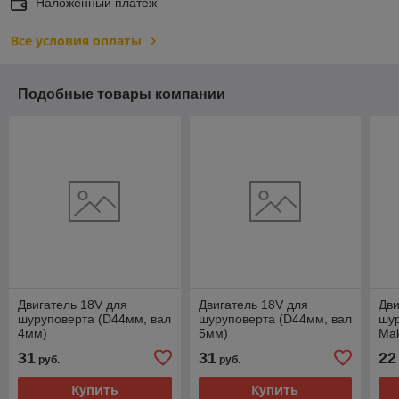
Наложенный платеж
Все условия оплаты
Подобные товары компании
Двигатель 18V для
Двигатель 18V для
Дви
шуруповерта (D44мм, вал
шуруповерта (D44мм, вал
шур
4мм)
5мм)
Mak
3мм
31
31
22
руб.
руб.
Купить
Купить