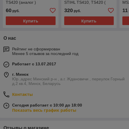
TS420 (аналог )
STIHL TS410, TS420 (
MS
аналог )
MS
60
320
11
руб.
руб.
TS
Купить
Купить
О нас
Рейтинг не сформирован
Менее 5 отзывов за последний год
Работает с 13.07.2017
г. Минск
Юр.,адрес Минский р-н , а.г. Ждановичи , переулок Горный
д.2 кв.4, Минск, Беларусь
Контакты
Сегодня работает с 10:00 до 18:00
Показать весь график работы
Отзывы о магазине