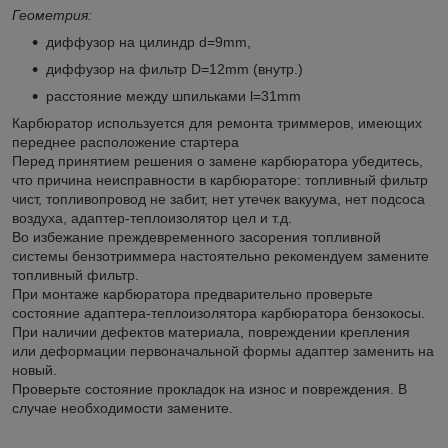
Геометрия:
диффузор на цилиндр d=9mm,
диффузор на фильтр D=12mm (внутр.)
расстояние между шпильками l=31mm
Карбюратор используется для ремонта триммеров, имеющих
переднее расположение стартера
Перед принятием решения о замене карбюратора убедитесь,
что причина неисправности в карбюраторе: топливный фильтр
чист, топливопровод не забит, нет утечек вакуума, нет подсоса
воздуха, адаптер-теплоизолятор цел и т.д.
Во избежание преждевременного засорения топливной
системы бензотриммера настоятельно рекомендуем замените
топливный фильтр.
При монтаже карбюратора предварительно проверьте
состояние адаптера-теплоизолятора карбюратора бензокосы.
При наличии дефектов материала, повреждении крепления
или деформации первоначальной формы адаптер заменить на
новый.
Проверьте состояние прокладок на износ и повреждения. В
случае необходимости замените.