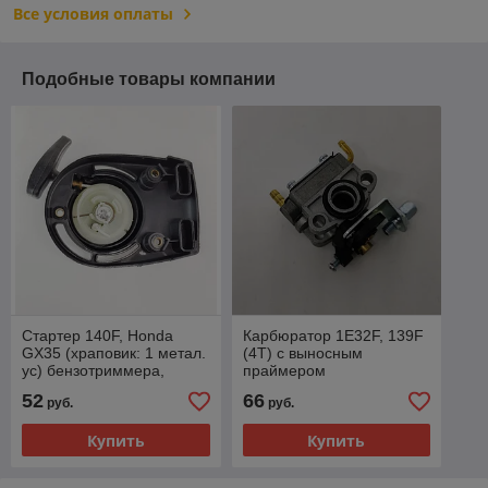
Все условия оплаты
Подобные товары компании
Стартер 140F, Honda
Карбюратор 1E32F, 139F
GX35 (храповик: 1 метал.
(4T) с выносным
ус) бензотриммера,
праймером
бензокосы
бензотриммера,
52
66
руб.
руб.
бензокосы ECHO, Hitachi,
Honda GX31 GX22 GX35
Купить
Купить