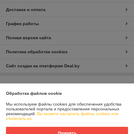
Доставка и оплата
График работы
Полная версия сайта
Политика обработки cookies
Сайт создан на платформе Deal.by
Информация для покупателя
Обработка файлов cookie
Индивидуальный предприниматель:
Индивидуальный
предприниматель Валюкевич Сергей Анатольевич
223028 Минский р-н, а.г. Ждановичи, пер. Горный 2/4
Мы используем файлы cookies для обеспечения удобства
пользователей портала и предоставления персональных
Регистрационный номер ЕГР: 690593477
рекомендаций.
Вы можете настроить файлы cookies или
отключить их.
УНП: 690593477
Регистрационный орган: Минский райисполком
Принять