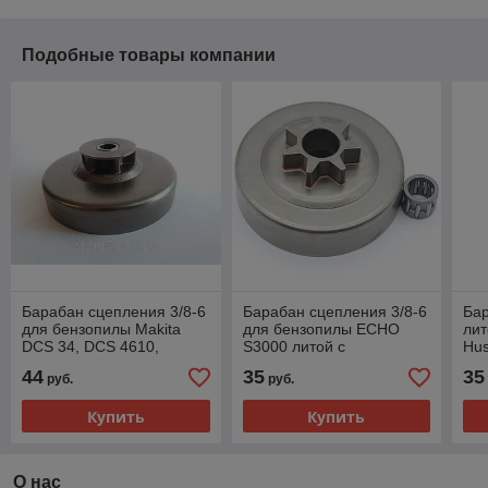
Подобные товары компании
Барабан сцепления 3/8-6
Барабан сцепления 3/8-6
Бар
для бензопилы Makita
для бензопилы ECHO
лит
DCS 34, DCS 4610,
S3000 литой с
Hus
Dolmar 34 (036223114)
сепаратором
McC
44
35
35
руб.
руб.
Купить
Купить
О нас