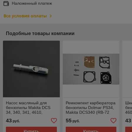
Наложенный платеж
Все условия оплаты
Подобные товары компании
Насос масляный для
Ремкомпект карбюратора
Шки
бензопилы Makita DCS
бензопилы Dolmar PS34,
бен
34, 340, 341, 4610,
Makita DCS340 (RB-72
460
электропилы UC3500,
Zama)
DCS
43
55
43
руб.
руб.
UC4001, UC4003
(021245007)
Купить
Купить