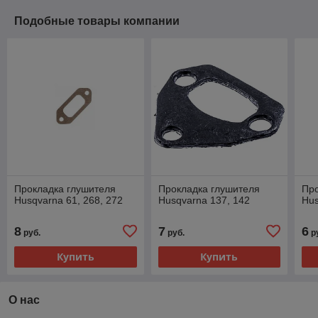
Подобные товары компании
Прокладка глушителя
Прокладка глушителя
Про
Husqvarna 61, 268, 272
Husqvarna 137, 142
Hus
8
7
6
руб.
руб.
р
Купить
Купить
О нас