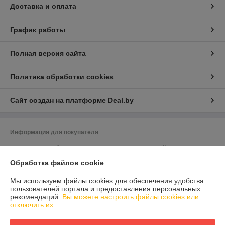
Доставка и оплата
График работы
Полная версия сайта
Политика обработки cookies
Сайт создан на платформе Deal.by
Информация для покупателя
Индивидуальный предприниматель:
Индивидуальный
предприниматель Валюкевич Сергей Анатольевич
223028 Минский р-н, а.г. Ждановичи, пер. Горный 2/4
Обработка файлов cookie
Регистрационный номер ЕГР: 690593477
Мы используем файлы cookies для обеспечения удобства
пользователей портала и предоставления персональных
УНП: 690593477
рекомендаций.
Вы можете настроить файлы cookies или
отключить их.
Регистрационный орган: Минский райисполком