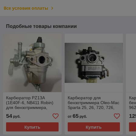
Все условия оплаты
Подобные товары компании
Карбюратор PZ13A
Карбюратор для
Ка
(1E40F-6, NB411 Robin)
бензотриммера Oleo-Mac
бен
для бензотриммера,
Sparta 25, 26, 720, 726,
962
кустореза, ранцевого
Efco Stark 25 (тип Walbro
165
54
65
12
руб.
от
руб.
распылителя и др.
WYL-205) 2318947AR
Купить
Купить