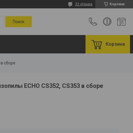
22 отзыва
Корзина
Корзина
 в сборе
нзопилы ECHO CS352, CS353 в сборе