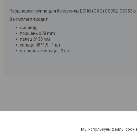
Поршневая группа для бензопилы ECHO (ЭХО) CS352, CS353 в
В комплект входит:
цилиндр
поршень d38 mm
палец 8*30 мм
кольцо 38*1,5 - 1 шт
стопорные кольца - 2 шт
Мы используем файлы cookie