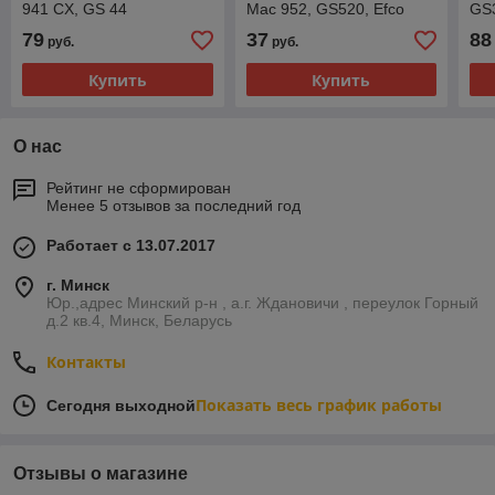
941 CX, GS 44
Mac 952, GS520, Efco
GS3
147, 152 разборный с
(2
79
37
88
руб.
руб.
венцом (50080023,
111178X)
Купить
Купить
О нас
Рейтинг не сформирован
Менее 5 отзывов за последний год
Работает с 13.07.2017
г. Минск
Юр.,адрес Минский р-н , а.г. Ждановичи , переулок Горный
д.2 кв.4, Минск, Беларусь
Контакты
Показать весь график работы
Сегодня выходной
Отзывы о магазине