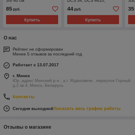
3/8 40 см
DCS 34, DCS 4610,
S30
Dolmar 34 (036223114)
се
85
44
35
руб.
руб.
Купить
Купить
О нас
Рейтинг не сформирован
Менее 5 отзывов за последний год
Работает с 13.07.2017
г. Минск
Юр.,адрес Минский р-н , а.г. Ждановичи , переулок Горный
д.2 кв.4, Минск, Беларусь
Контакты
Показать весь график работы
Сегодня выходной
Отзывы о магазине