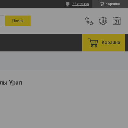
22 отзыва
Корзина
Корзина
илы Урал