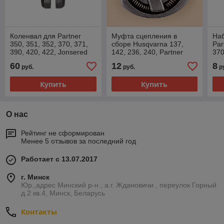
Коленвал для Partner
Муфта сцепления в
Наб
350, 351, 352, 370, 371,
сборе Husqvarna 137,
Par
390, 420, 422, Jonsered
142, 236, 240, Partner
370
2035, 2137, 2138,
350, 351, 352, 370, 390,
420
60
12
8
руб.
руб.
р
McCulloch
420, Jonsered,
213
Купить
Купить
О нас
Рейтинг не сформирован
Менее 5 отзывов за последний год
Работает с 13.07.2017
г. Минск
Юр.,адрес Минский р-н , а.г. Ждановичи , переулок Горный
д.2 кв.4, Минск, Беларусь
Контакты