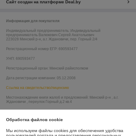
Сайт создан на платформе Deal.by
Информация для покупателя
Индивидуальный предприниматель:
Индивидуальный
предприниматель Валюкевич Сергей Анатольевич
223028 Минский р-н, а.г. Ждановичи, пер. Горный 2/4
Регистрационный номер ЕГР: 690593477
УНП: 690593477
Регистрационный орган: Минский райисполком
Дата регистрации компании: 05.12.2008
Ссылка на свидетельство/лицензию
Местонахождение книги жалоб и предложений: Минский р-н , а.г.
Ждановичи , переулок Горный д.2 кв.4
Обработка файлов cookie
Мы используем файлы cookies для обеспечения удобства
пользователей портала и предоставления персональных