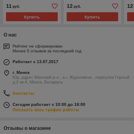
370, 371, 420, Jonsered
2035, 2137, McCulloch
371
11
12
12
руб.
руб.
2137, 2138, McCulloch
435, 436, 440,
204
Купить
Купить
О нас
Рейтинг не сформирован
Менее 5 отзывов за последний год
Работает с 13.07.2017
г. Минск
Юр.,адрес Минский р-н , а.г. Ждановичи , переулок Горный
д.2 кв.4, Минск, Беларусь
Контакты
Сегодня работает с 10:00 до 18:00
Показать весь график работы
Отзывы о магазине