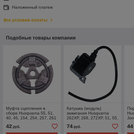
Наложенный платеж
Все условия оплаты
Подобные товары компании
Муфта сцепления в
Катушка (модуль)
По
сборе Husqvarna 55, 51,
зажигания Husqvarna
Hus
40, 45, 154, 254, 257, 261
262XP, 268, 272XP, 51, 55,
Jon
61, Jonsered 2054, Poulan
42
74
44
руб.
руб.
415, 425