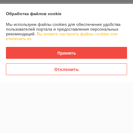
О нас
Обработка файлов cookie
Контакты
Мы используем файлы cookies для обеспечения удобства
пользователей портала и предоставления персональных
рекомендаций.
Вы можете настроить файлы cookies или
Доставка и оплата
отключить их.
График работы
Принять
Полная версия сайта
Отклонить
Политика обработки cookies
Сайт создан на платформе Deal.by
Информация для покупателя
Индивидуальный предприниматель:
Индивидуальный
предприниматель Валюкевич Сергей Анатольевич
223028 Минский р-н, а.г. Ждановичи, пер. Горный 2/4