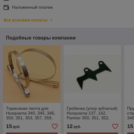
Наложенный платеж
Все условия оплаты
Подобные товары компании
Тормозная лента для
Гребенка (упор зубчатый)
Пру
Husqvarna 340, 345, 346,
Husqvarna 137, 142,
ста
350, 351, 353, 357, 359,
Partner 350, 351, 352,
340
445, 450, 455, 460
371, Jonsered 2035, 2036,
(ти
15
12
15
руб.
руб.
2040, McCulloch