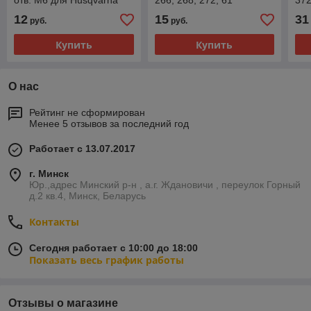
отв. М6 для Husqvarna
266, 268, 272, 61
372
61, 66, 266, 268, 272,
Jonsered 625, 630, 670
12
15
31
руб.
руб.
Jonsered 625, 630, 670
Купить
Купить
О нас
Рейтинг не сформирован
Менее 5 отзывов за последний год
Работает с 13.07.2017
г. Минск
Юр.,адрес Минский р-н , а.г. Ждановичи , переулок Горный
д.2 кв.4, Минск, Беларусь
Контакты
Сегодня работает с 10:00 до 18:00
Показать весь график работы
Отзывы о магазине