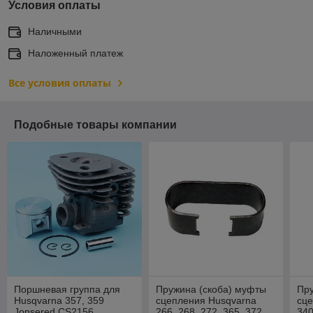
Условия оплаты
Наличными
Наложенный платеж
Все условия оплаты
Подобные товары компании
Поршневая группа для
Пружина (скоба) муфты
Пру
Husqvarna 357, 359
сцепления Husqvarna
сце
Jonsered CS2156,
266, 268, 272, 365, 372
340