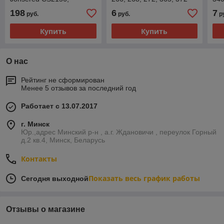
CS2159 в сборе
214
198
6
7
руб.
руб.
р
Купить
Купить
О нас
Рейтинг не сформирован
Менее 5 отзывов за последний год
Работает с 13.07.2017
г. Минск
Юр.,адрес Минский р-н , а.г. Ждановичи , переулок Горный
д.2 кв.4, Минск, Беларусь
Контакты
Показать весь график работы
Сегодня выходной
Отзывы о магазине