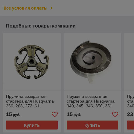
Все условия оплаты
Подобные товары компании
Пружина возвратная
Пружина возвратная
Пру
стартера для Husqvarna
стартера для Husqvarna
ста
266, 268, 272, 61
340, 345, 346, 350, 351
340
Jonsered 625, 630, 670
(тип 1)
(ти
15
15
23
руб.
руб.
Купить
Купить