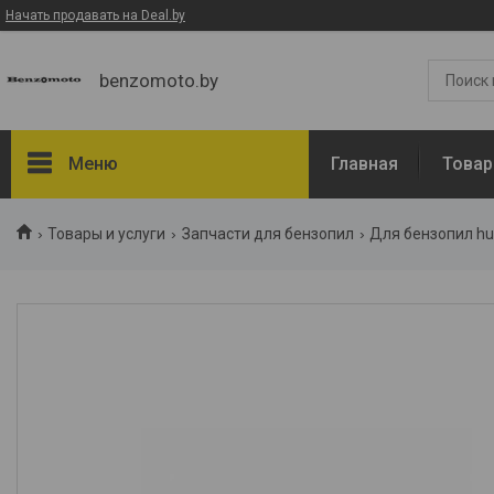
Начать продавать на Deal.by
benzomoto.by
Меню
Главная
Товар
Товары и услуги
Товары и услуги
Запчасти для бензопил
Для бензопил hu
О нас
Отзывы