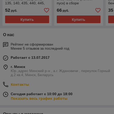
135, 140, 435, 440, 445,
пуск) в сборе
бе
450, Jonsered 2240, 2245,
445
52
66
35
руб.
руб.
2250
Купить
Купить
О нас
Рейтинг не сформирован
Менее 5 отзывов за последний год
Работает с 13.07.2017
г. Минск
Юр.,адрес Минский р-н , а.г. Ждановичи , переулок Горный
д.2 кв.4, Минск, Беларусь
Контакты
Сегодня работает с 10:00 до 18:00
Показать весь график работы