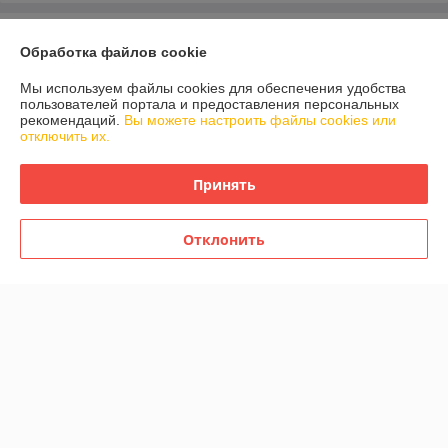
О нас
Обработка файлов cookie
Контакты
Мы используем файлы cookies для обеспечения удобства
пользователей портала и предоставления персональных
рекомендаций.
Вы можете настроить файлы cookies или
Доставка и оплата
отключить их.
График работы
Принять
Полная версия сайта
Отклонить
Политика обработки cookies
Сайт создан на платформе Deal.by
Информация для покупателя
Индивидуальный предприниматель:
Индивидуальный
предприниматель Валюкевич Сергей Анатольевич
223028 Минский р-н, а.г. Ждановичи, пер. Горный 2/4