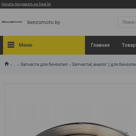
Начать продавать на Deal.by
benzomoto.by
Меню
Главная
Товар
Товары и услуги
...
Запчасти для бензопил
Запчасти( аналог ) для бензопил
О нас
Отзывы