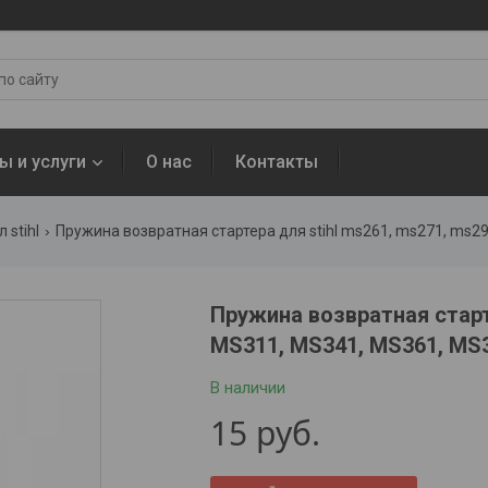
ы и услуги
О нас
Контакты
 stihl
Пружина возвратная стартера для stihl ms261, ms271, ms2
Пружина возвратная старт
MS311, MS341, MS361, MS
В наличии
15
руб.