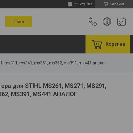
22 отзыва
Корзина
Корзина
91, ms311, ms341, ms361, ms362, ms391, ms441 аналог
ера для STIHL MS261, MS271, MS291,
362, MS391, MS441 АНАЛОГ