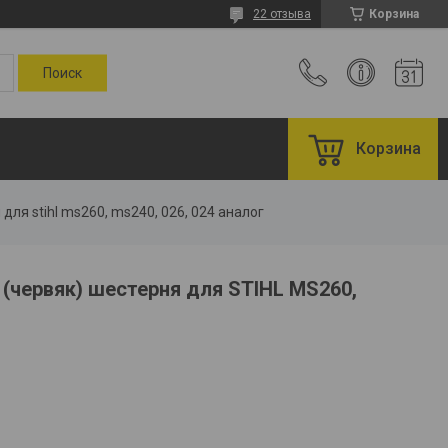
22 отзыва
Корзина
Корзина
ля stihl ms260, ms240, 026, 024 аналог
(червяк) шестерня для STIHL MS260,