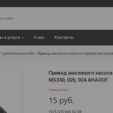
ы и услуги
О нас
Контакты
 ) для бензопил stihl
Привод масляного насоса (червяк) шестерня д
Привод масляного насоса 
MS240, 026, 024 АНАЛОГ
Ожидается
15
руб.
+375 (29) 666-62-38