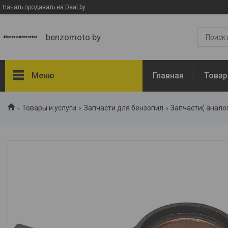
Начать продавать на Deal.by
benzomoto.by
Меню
Главная
Товар
Товары и услуги
Товары и услуги
Запчасти для бензопил
Запчасти( аналог
О нас
Отзывы