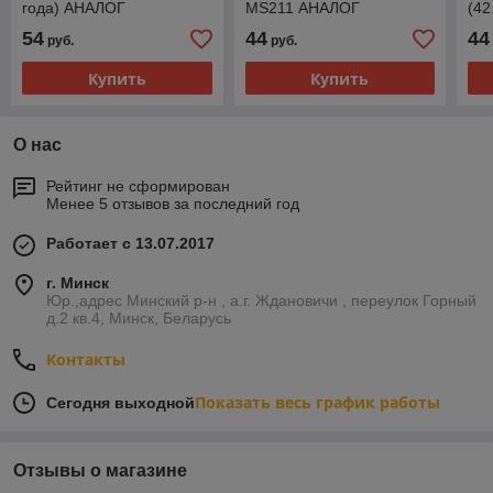
года) АНАЛОГ
MS211 АНАЛОГ
(4
54
44
44
руб.
руб.
Купить
Купить
О нас
Рейтинг не сформирован
Менее 5 отзывов за последний год
Работает с 13.07.2017
г. Минск
Юр.,адрес Минский р-н , а.г. Ждановичи , переулок Горный
д.2 кв.4, Минск, Беларусь
Контакты
Показать весь график работы
Сегодня выходной
Отзывы о магазине