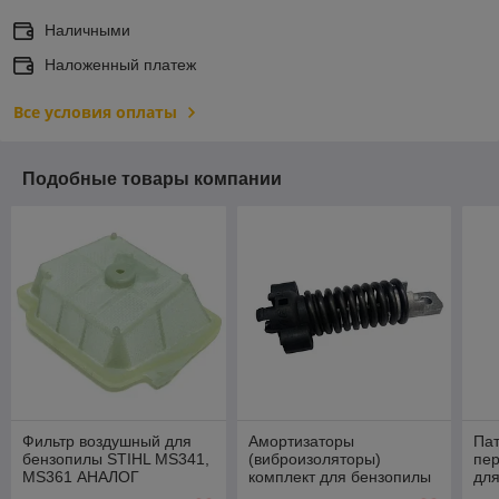
Наличными
Наложенный платеж
Все условия оплаты
Подобные товары компании
Фильтр воздушный для
Амортизаторы
Пат
бензопилы STIHL MS341,
(виброизоляторы)
пе
MS361 АНАЛОГ
комплект для бензопилы
для
STIHL MS361 (аналог)
MS3