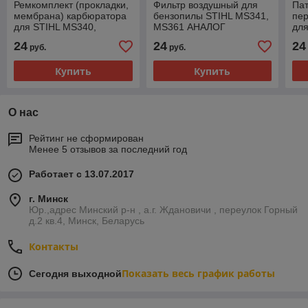
Ремкомплект (прокладки,
Фильтр воздушный для
Пат
мембрана) карбюратора
бензопилы STIHL MS341,
пе
для STIHL MS340,
MS361 АНАЛОГ
для
MS360, MS440, 034, 036,
MS3
24
24
24
руб.
руб.
044 (ZAMA C3M) (аналог)
Купить
Купить
О нас
Рейтинг не сформирован
Менее 5 отзывов за последний год
Работает с 13.07.2017
г. Минск
Юр.,адрес Минский р-н , а.г. Ждановичи , переулок Горный
д.2 кв.4, Минск, Беларусь
Контакты
Показать весь график работы
Сегодня выходной