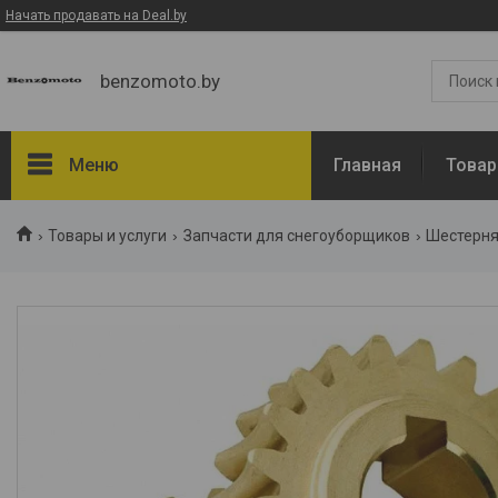
Начать продавать на Deal.by
benzomoto.by
Меню
Главная
Товар
Товары и услуги
Товары и услуги
Запчасти для снегоуборщиков
Шестерня
О нас
Отзывы