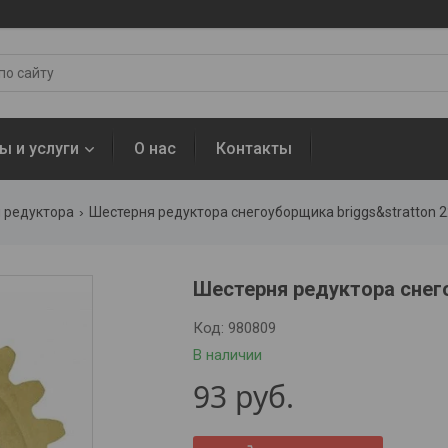
ы и услуги
О нас
Контакты
 редуктора
Шестерня редуктора снегоуборщика briggs&stratton 2
Шестерня редуктора снего
Код:
980809
В наличии
93
руб.