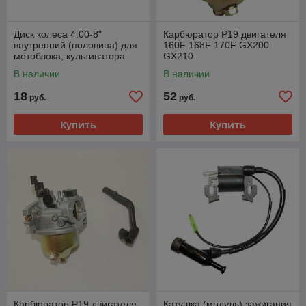
Диск колеса 4.00-8"
Карбюратор P19 двигателя
внутренний (половина) для
160F 168F 170F GX200
мотоблока, культиватора
GX210
В наличии
В наличии
18
52
руб.
руб.
Купить
Купить
Карбюратор P19 двигателя
Катушка (модуль) зажигания