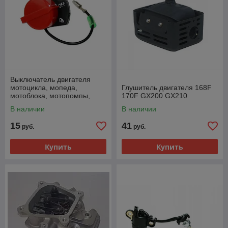
Выключатель двигателя
мотоцикла, мопеда,
Глушитель двигателя 168F
мотоблока, мотопомпы,
170F GX200 GX210
культиватора 168F 170F
В наличии
В наличии
177F 188F 190F GX200
15
41
руб.
руб.
Купить
Купить