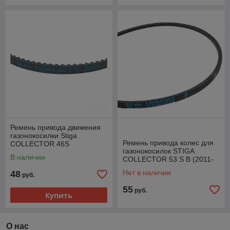
Ремень привода движения
газонокосилки Stiga
Ремень привода колес для
COLLECTOR 46S
газонокосилок STIGA
В наличии
COLLECTOR 53 S B (2011-
2019), COMBI 55 SQ, 55 SQ
Нет в наличии
48
руб.
B (2017-2021), 5
55
руб.
Купить
О нас