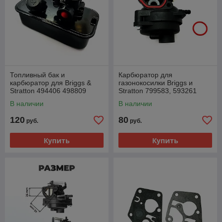
Топливный бак и
Карбюратор для
карбюратор для Briggs &
газонокосилки Briggs и
Stratton 494406 498809
Stratton 799583, 593261
498809A 795469 794147
В наличии
В наличии
795477 699660
120
80
руб.
руб.
Купить
Купить